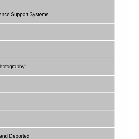
igence Support Systems
Photography"
d and Deported