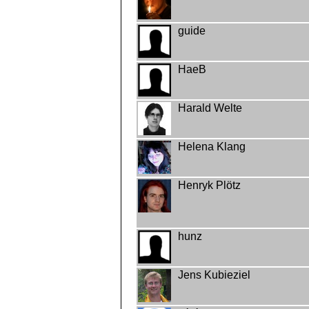
guide
HaeB
Harald Welte
Helena Klang
Henryk Plötz
hunz
Jens Kubieziel