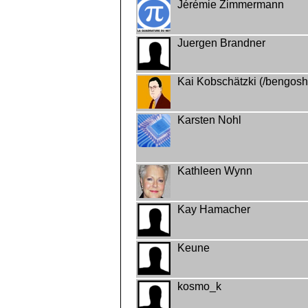
Jérémie Zimmermann
Juergen Brandner
Kai Kobschätzki (/bengosh
Karsten Nohl
Kathleen Wynn
Kay Hamacher
Keune
kosmo_k