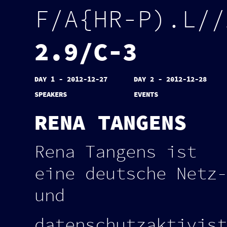
F
/
A
{
H
R
-
P
)
.
L
/
/
2
.
9
/
C
-
3
DAY 1 - 2012-12-27
DAY 2 - 2012-12-28
SPEAKERS
EVENTS
RENA TANGENS
Rena Tangens ist
eine deutsche Netz-
und
datenschutzaktivist