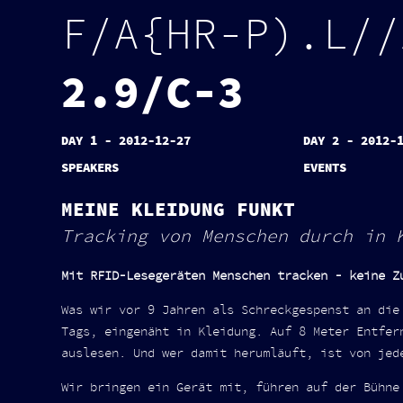
F
/
A
{
H
R
-
P
)
.
L
/
/
2
.
9
/
C
-
3
DAY 1 - 2012-12-27
DAY 2 - 2012-
SPEAKERS
EVENTS
MEINE KLEIDUNG FUNKT
Tracking von Menschen durch in 
Mit RFID-Lesegeräten Menschen tracken - keine Z
Was wir vor 9 Jahren als Schreckgespenst an die
Tags, eingenäht in Kleidung. Auf 8 Meter Entfer
auslesen. Und wer damit herumläuft, ist von jed
Wir bringen ein Gerät mit, führen auf der Bühne