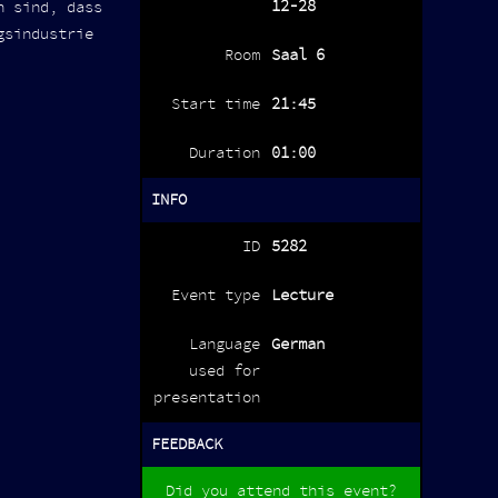
12-28
n sind, dass
gsindustrie
Room
Saal 6
Start time
21:45
Duration
01:00
INFO
ID
5282
Event type
Lecture
Language
German
used for
presentation
FEEDBACK
Did you attend this event?