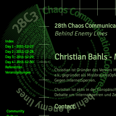
28th Chaos Communicat
Behind Enemy Lines
Index
Day 1 - 2011-12-27
Day 2 - 2011-12-28
Christian Bahls -
Day 3 - 2011-12-29
Day 4 - 2011-12-30
Referenten
Christian ist Gründer des Vereins 
Veranstaltungen
e.V., gegründet als MissbrauchsOpf
Gegen InternetSperren.
Christian ist aktiv in der Europäis
Debatte um Internetsperren und Ze
Contact
Community