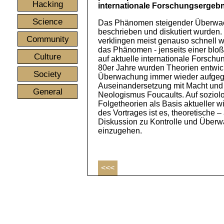
Hacking
internationale Forschungsergeb
Science
Das Phänomen steigender Überwachu
beschrieben und diskutiert wurden. 
Community
verklingen meist genauso schnell wi
das Phänomen - jenseits einer bloß
Culture
auf aktuelle internationale Forsch
80er Jahre wurden Theorien entwick
Society
Überwachung immer wieder aufgegri
Auseinandersetzung mit Macht und
General
Neologismus Foucaults. Auf soziolo
Folgetheorien als Basis aktueller 
des Vortrages ist es, theoretische –
Diskussion zu Kontrolle und Überw
einzugehen.
<<<