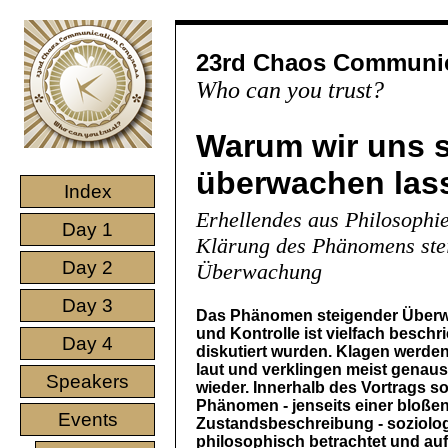
23rd Chaos Communic
Who can you trust?
Warum wir uns 
überwachen la
Index
Erhellendes aus Philosophie
Day 1
Klärung des Phänomens ste
Day 2
Überwachung
Day 3
Das Phänomen steigender Über
und Kontrolle ist vielfach besch
Day 4
diskutiert wurden. Klagen werden 
laut und verklingen meist genaus
Speakers
wieder. Innerhalb des Vortrags so
Phänomen - jenseits einer bloße
Events
Zustandsbeschreibung - soziolo
philosophisch betrachtet und auf