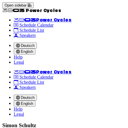
Open sidebar
<<39C3 Power Cycles
<<39C3
Power Cycles
Schedule Calendar
Schedule List
Speakers
Deutsch
English
Help
Legal
<<39C3
Power Cycles
Schedule Calendar
Schedule List
Speakers
Deutsch
English
Help
Legal
Simon Schultz