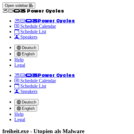
Open sidebar
<<39C3 Power Cycles
<<39C3
Power Cycles
Schedule Calendar
Schedule List
Speakers
Deutsch
English
Help
Legal
<<39C3
Power Cycles
Schedule Calendar
Schedule List
Speakers
Deutsch
English
Help
Legal
freiheit.exe - Utopien als Malware