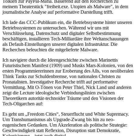
Tolkien zur PayPal-Mafia. Basierend auf den Recherchen zu
meinem Theaterstück "freiheit.exe. Utopien als Malware", in dem
journalistische Analyse auf performative Darstellung trifft.
Ich lade das CCC-Publikum ein, die Betriebssysteme hinter unseren
Betriebssystemen zu untersuchen. Während wir uns mit
Verschlüsselung, Datenschutz und digitaler Selbstbestimmung
beschäftigen, installieren Tech-Milliardäre ihre Weltanschauungen
als Default-Einstellungen unserer digitalen Infrastruktur. Die
Recherchen beleuchten die mitgelieferte Malware.
Ich navigiere durch die Ideengeschichte zwischen Marinettis
Futuristischem Manifest (1909) und Musks Mars-Kolonien, von den
ersten Programmiererinnen zur Eroberung des Alls, von neoliberalen
Think Tanks zur Schuldenbremse, von nationalen Christen zu
Pronatalisten. Investigative Recherche trifft auf performative
Vermittlung. Mit O-Tönen von Peter Thiel, Nick Land und anderen
zeigt die Lecture ideologische Verbindungslinien zwischen
Theoretikern autoritär-technoider Träume und den Visionen der
Tech-Oligarchen auf:
Es geht um „Freedom Cities“, Steuerflucht und White Supremacy.
Um Transhumanismus als Upgrade-Zwang bis hin zu neo-
eugenischen Gedanken. Um Akzeleration als politische Strategie:
Geschwindigkeit statt Reflexion, Disruption statt Demokratie,
Kolonisierung – jetzt auch digital.