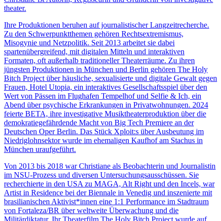
theater.
Ihre Produktionen beruhen auf journalistischer Langzeitrecherche.
Zu den Schwerpunktthemen gehören Rechtsextremismus,
Misogynie und Netzpolitik. Seit 2013 arbeitet sie dabei
spartenübergreifend, mit digitalen Mitteln und interaktiven
Formaten, oft außerhalb traditioneller Theaterräume. Zu ihren
jüngsten Produktionen in München und Berlin gehören The Holy
Bitch Project über häusliche, sexualisierte und digitale Gewalt gegen
Frauen, Hotel Utopia, ein interaktives Gesellschaftsspiel über den
Wert von Pässen im Flughafen Tempelhof und Selfie & Ich, ein
Abend über psychische Erkrankungen in Privatwohnungen. 2024
feierte BETA, ihre investigative Musiktheaterproduktion über die
demokratiegefährdende Macht von Big Tech Premiere an der
Deutschen Oper Berlin. Das Stück Xploit:s über Ausbeutung im
Niedriglohnsektor wurde im ehemaligen Kaufhof am Stachus in
München uraufgeführt.
Von 2013 bis 2018 war Christiane als Beobachterin und Journalistin
im NSU-Prozess und diversen Untersuchungsausschüssen. Sie
recherchierte in den USA zu MAGA, Alt Right und den Incels, war
Artist in Residence bei der Biennale in Venedig und inszenierte mit
brasilianischen Aktivist*innen eine 1:1 Performance im Stadtraum
von Fortaleza/BR über weltweite Überwachung und die
Militärdiktatur. Ihr Theaterfilm The Holy Bitch Project wurde auf