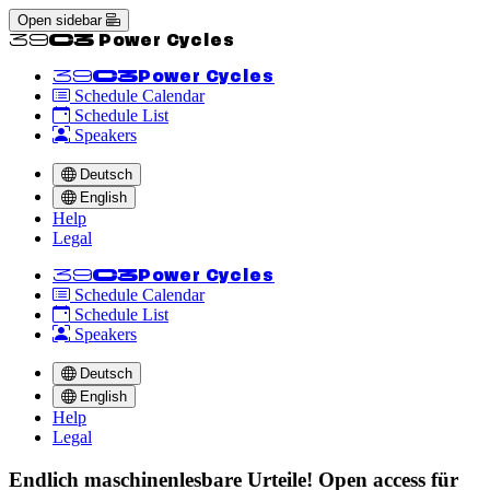
Open sidebar
<<39C3 Power Cycles
<<39C3
Power Cycles
Schedule Calendar
Schedule List
Speakers
Deutsch
English
Help
Legal
<<39C3
Power Cycles
Schedule Calendar
Schedule List
Speakers
Deutsch
English
Help
Legal
Endlich maschinenlesbare Urteile! Open access für