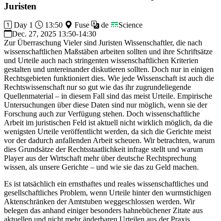
Juristen
Day 1
13:50
Fuse
de
Science
Dec. 27, 2025 13:50-14:30
Zur Überraschung Vieler sind Juristen Wissenschaftler, die nach
wissenschaftlichen Maßstäben arbeiten sollten und ihre Schriftsätze
und Urteile auch nach stringenten wissenschaftlichen Kriterien
gestalten und untereinander diskutieren sollten. Doch nur in einigen
Rechtsgebieten funktioniert dies. Wie jede Wissenschaft ist auch die
Rechtswissenschaft nur so gut wie das ihr zugrundeliegende
Quellenmaterial – in diesem Fall sind das meist Urteile. Empirische
Untersuchungen über diese Daten sind nur möglich, wenn sie der
Forschung auch zur Verfügung stehen. Doch wissenschaftliche
Arbeit im juristischen Feld ist aktuell nicht wirklich möglich, da die
wenigsten Urteile veröffentlicht werden, da sich die Gerichte meist
vor der dadurch anfallenden Arbeit scheuen. Wir betrachten, warum
dies Grundsätze der Rechtsstaatlichkeit infrage stellt und warum
Player aus der Wirtschaft mehr über deutsche Rechtsprechung
wissen, als unsere Gerichte – und wie sie das zu Geld machen.
Es ist tatsächlich ein ernsthaftes und reales wissenschaftliches und
gesellschaftliches Problem, wenn Urteile hinter den wurmstichigen
Aktenschränken der Amtstuben weggeschlossen werden. Wir
belegen das anhand einiger besonders hahnebüchener Zitate aus
aktuellen und nicht mehr änderbaren Urteilen aus der Praxis.