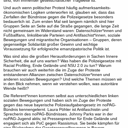
sind, von immenser gesellschaftlicher Tragweite ist.
Und auch wenn politischer Protest häufig aufmerksamkeits-
ökonomischen Logiken unterworfen ist, glauben wir, dass das
Zerfallen der Bündnisse gegen die Polizeigesetze besonders
bedauerlich ist. Zum ersten Mal seit langem nämlich sind hier
Gruppen Seite an Seite auf die Straße gegangen, die lange Zeit
nicht gemeinsam im Widerstand waren: Datenschützer*innen und
Fußballfans, linksliberale Parteien und Antifaschist*innen, soziale
Bewegungen und migrantische Organisationen – Gruppen, deren
gegenseitige Solidarität großer Gewinn und wichtige
Voraussetzung für erfolgreiche emanzipatorische Politik ist.
Was sind also die großen Herausforderungen in Sachen Innere
Sicherheit, die auf uns warten? Was haben die Polizeigesetze mit
Racial Profiling, Ende Gelände und NSU 2.0 zu tun? Warum
brauchen wir auch weiterhin die im Zuge der Proteste
entstandenen Allianzen zwischen Datenschützer*innen und
anderen sozialen Bewegungen? Und welche Themen müssen wir
in den Blick nehmen, wenn wir verstehen wollen, was autoritäre
Wende heißt?
Die Referent*innen kommen selbst aus unterschiedlichen linken
sozialen Bewegungen und haben sich im Zuge der Proteste
gegen das neue bayerische Polizeiaufgabengesetz im noPAG-
Bündnis kennengelernt. Laura Pöhler ist Antifaschistin und
Sprecherin des noPAG-Bündnisses. Johnny Parks war in der
noPAG-Jugend aktiv, ist Pressesprecher für Ende Gelände und
engagiert sich als PoC gegen Rassismus. Sie beide kämpfen für
eine Rücknahme der Gesetzesnovellierungen in Bayern.