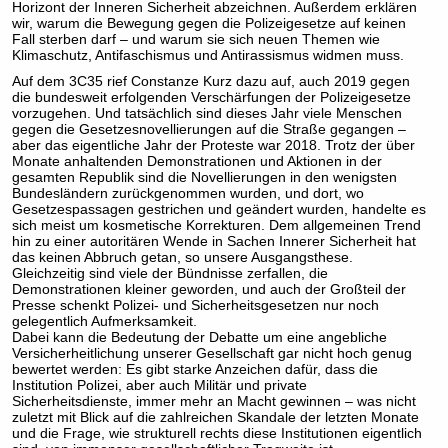
Horizont der Inneren Sicherheit abzeichnen. Außerdem erklären
wir, warum die Bewegung gegen die Polizeigesetze auf keinen
Fall sterben darf – und warum sie sich neuen Themen wie
Klimaschutz, Antifaschismus und Antirassismus widmen muss.
Auf dem 3C35 rief Constanze Kurz dazu auf, auch 2019 gegen
die bundesweit erfolgenden Verschärfungen der Polizeigesetze
vorzugehen. Und tatsächlich sind dieses Jahr viele Menschen
gegen die Gesetzesnovellierungen auf die Straße gegangen –
aber das eigentliche Jahr der Proteste war 2018. Trotz der über
Monate anhaltenden Demonstrationen und Aktionen in der
gesamten Republik sind die Novellierungen in den wenigsten
Bundesländern zurückgenommen wurden, und dort, wo
Gesetzespassagen gestrichen und geändert wurden, handelte es
sich meist um kosmetische Korrekturen. Dem allgemeinen Trend
hin zu einer autoritären Wende in Sachen Innerer Sicherheit hat
das keinen Abbruch getan, so unsere Ausgangsthese.
Gleichzeitig sind viele der Bündnisse zerfallen, die
Demonstrationen kleiner geworden, und auch der Großteil der
Presse schenkt Polizei- und Sicherheitsgesetzen nur noch
gelegentlich Aufmerksamkeit.
Dabei kann die Bedeutung der Debatte um eine angebliche
Versicherheitlichung unserer Gesellschaft gar nicht hoch genug
bewertet werden: Es gibt starke Anzeichen dafür, dass die
Institution Polizei, aber auch Militär und private
Sicherheitsdienste, immer mehr an Macht gewinnen – was nicht
zuletzt mit Blick auf die zahlreichen Skandale der letzten Monate
und die Frage, wie strukturell rechts diese Institutionen eigentlich