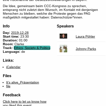
Die Idee, gemeinsam beim CCC-Kongress zu sprechen,
entsprang nicht zuletzt dem Wunsch, im Kontakt mit denjenigen
Menschen zu bleiben, welche die Proteste gegen das PAG
maßgeblich mitgestaltet haben: Datenschützer*innen.
Info
Speakers
Day:
2019-12-28
Start time:
23:30
Laura Pöhler
Duration:
01:00
Room:
Clarke
Track:
Ethics, Society & Politics
Johnny Parks
Language:
de
Links:
iCalendar
Files
It's alive_Präsentation
file
Feedback
Click here to let us know how
you liked this event.