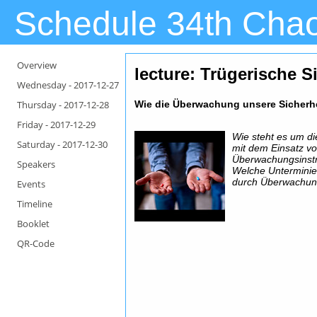
Schedule 34th Cha
Overview
lecture: Trügerische S
Wednesday -
2017-12-27
Thursday -
2017-12-28
Wie die Überwachung unsere Sicherhe
Friday -
2017-12-29
Wie steht es um di
Saturday -
2017-12-30
mit dem Einsatz v
Überwachungsinst
Speakers
Welche Unterminie
durch Überwachung
Events
Timeline
Booklet
QR-Code