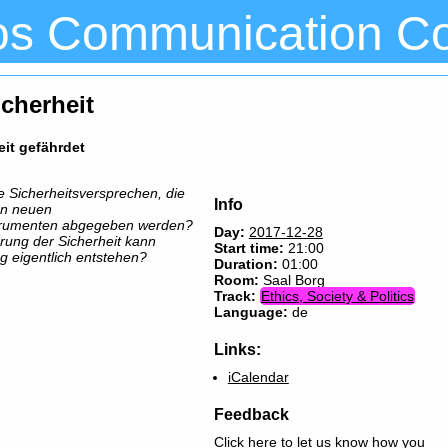
os Communication C
icherheit
it gefährdet
e Sicherheitsversprechen, die
Info
on neuen
rumenten abgegeben werden?
Day:
2017-12-28
rung der Sicherheit kann
Start time:
21:00
 eigentlich entstehen?
Duration:
01:00
Room:
Saal Borg
Track:
Ethics, Society & Politics
Language:
de
Links:
iCalendar
Feedback
Click here to let us know how you