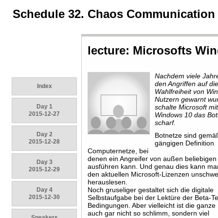
Schedule 32. Chaos Communication
lecture: Microsofts Wi
Nachdem viele Jahr
den Angriffen auf di
Index
Wahlfreiheit von Wi
Nutzern gewarnt wu
Day 1
schalte Microsoft mi
2015-12-27
Windows 10 das Bot
scharf.
Day 2
Botnetze sind gemä
2015-12-28
gängigen Definition
Computernetze, bei
denen ein Angreifer von außen beliebige
Day 3
ausführen kann. Und genau dies kann ma
2015-12-29
den aktuellen Microsoft-Lizenzen unschwe
herauslesen.
Noch gruseliger gestaltet sich die digitale
Day 4
2015-12-30
Selbstaufgabe bei der Lektüre der Beta-Te
Bedingungen. Aber vielleicht ist die ganz
auch gar nicht so schlimm, sondern viel
Speakers