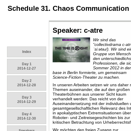
Schedule 31. Chaos Communication
Speaker: c-atre
Wir sind das
“collectivdrama c-atr
ˈsiːətəɹ/). Wir sind e
Index
Gruppe von Mensch
den unterschiedlich
Professionen, die si
Day 1
Sommer 2012 in der
2014-12-27
base in Berlin formierte, um gemeinsam
Science-Fiction-Theater zu machen.
Day 2
In unseren Arbeiten setzen wir uns daher 
2014-12-28
Themen auseinander, die auf den großen
Theaterbühnen aus unserer Sicht kaum
Day 3
verhandelt werden: Das reicht von der
2014-12-29
Auseinandersetzung mit der individuellen
gesamtgesellschaftlichen Relevanz des In
in apokalyptischen Extremsituationen übe
Day 4
Roboter- und Zeitreisegeschichten bis zur
2014-12-30
kritischen Betrachtung von Urheberrechts
Wir möchten den freien Zugang zur
Speakers