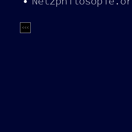
Netzphilosopie.or
<<<