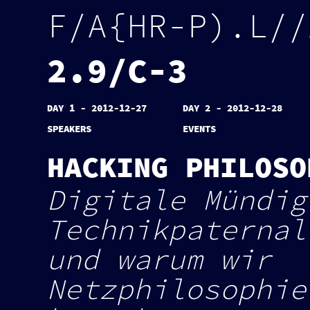
F
/
A
{
H
R
-
P
)
.
L
/
/
2
.
9
/
C
-
3
DAY 1 - 2012-12-27
DAY 2 - 2012-12-28
SPEAKERS
EVENTS
HACKING PHILOSO
Digitale Mündig
Technikpaternal
und warum wir
Netzphilosophie