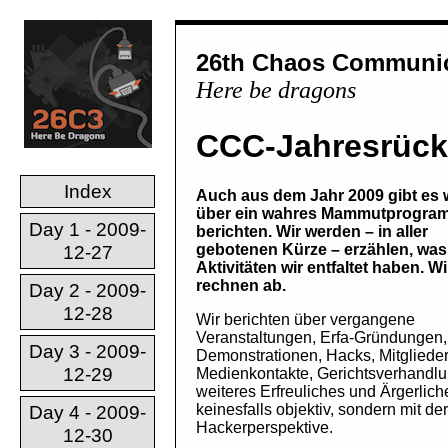
26th Chaos Communic
Here be dragons
CCC-Jahresrück
Index
Auch aus dem Jahr 2009 gibt es 
über ein wahres Mammutprogra
Day 1 - 2009-
berichten. Wir werden – in aller
gebotenen Kürze – erzählen, was
12-27
Aktivitäten wir entfaltet haben. Wi
rechnen ab.
Day 2 - 2009-
12-28
Wir berichten über vergangene
Veranstaltungen, Erfa-Gründungen,
Day 3 - 2009-
Demonstrationen, Hacks, Mitglied
12-29
Medienkontakte, Gerichtsverhandl
weiteres Erfreuliches und Ärgerlic
keinesfalls objektiv, sondern mit d
Day 4 - 2009-
Hackerperspektive.
12-30