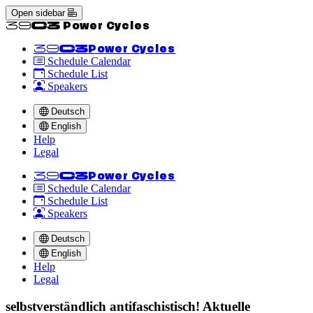
Open sidebar
<<39C3 Power Cycles
<<39C3
Power Cycles
Schedule Calendar
Schedule List
Speakers
Deutsch
English
Help
Legal
<<39C3
Power Cycles
Schedule Calendar
Schedule List
Speakers
Deutsch
English
Help
Legal
selbstverständlich antifaschistisch! Aktuelle