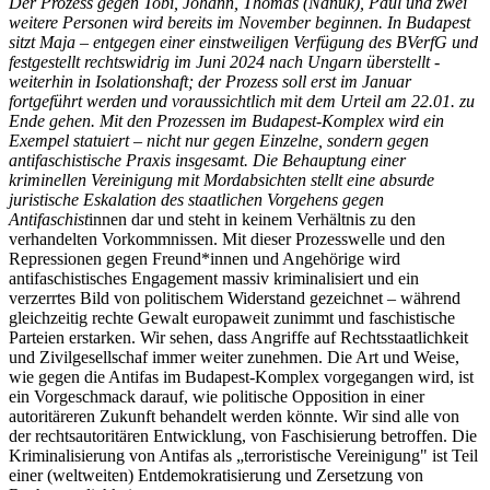
Der Prozess gegen Tobi, Johann, Thomas (Nanuk), Paul und zwei
weitere Personen wird bereits im November beginnen. In Budapest
sitzt Maja – entgegen einer einstweiligen Verfügung des BVerfG und
festgestellt rechtswidrig im Juni 2024 nach Ungarn überstellt -
weiterhin in Isolationshaft; der Prozess soll erst im Januar
fortgeführt werden und voraussichtlich mit dem Urteil am 22.01. zu
Ende gehen. Mit den Prozessen im Budapest-Komplex wird ein
Exempel statuiert – nicht nur gegen Einzelne, sondern gegen
antifaschistische Praxis insgesamt. Die Behauptung einer
kriminellen Vereinigung mit Mordabsichten stellt eine absurde
juristische Eskalation des staatlichen Vorgehens gegen
Antifaschist
innen dar und steht in keinem Verhältnis zu den
verhandelten Vorkommnissen. Mit dieser Prozesswelle und den
Repressionen gegen Freund*innen und Angehörige wird
antifaschistisches Engagement massiv kriminalisiert und ein
verzerrtes Bild von politischem Widerstand gezeichnet – während
gleichzeitig rechte Gewalt europaweit zunimmt und faschistische
Parteien erstarken. Wir sehen, dass Angriffe auf Rechtsstaatlichkeit
und Zivilgesellschaf immer weiter zunehmen. Die Art und Weise,
wie gegen die Antifas im Budapest-Komplex vorgegangen wird, ist
ein Vorgeschmack darauf, wie politische Opposition in einer
autoritäreren Zukunft behandelt werden könnte. Wir sind alle von
der rechtsautoritären Entwicklung, von Faschisierung betroffen. Die
Kriminalisierung von Antifas als „terroristische Vereinigung" ist Teil
einer (weltweiten) Entdemokratisierung und Zersetzung von