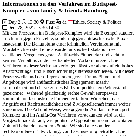
Informationen zu den Verfahren im Budapest-
Komplex - von family & friends Hamburg
Day 2
13:30
Fuse
de
Ethics, Society & Politics
Dec. 28, 2025 13:30-14:30
Mit den Prozessen im Budapest-Komplex wird ein Exempel statuiert
- nicht nur gegen Einzelne, sondern gegen antifaschistische Praxis
insgesamt. Die Behauptung einer kriminellen Vereinigung mit
Mordabsichten stellt eine absurde juristische Eskalation des
staatlichen Vorgehens gegen Antifaschist*innen dar und steht in
keinem Verhältnis zu den verhandelten Vorkommnissen. Die
Verfahren in dieser Weise zu verfolgen, lässt vor allem auf ein hohes
Ausforschungs- und Einschüchterungsinteresse schließen. Mit dieser
Prozesswelle und den Repressionen gegen Freund*innen und
Angehörige wird antifaschistisches Engagement massiv
kriminalisiert und ein verzerrtes Bild von politischem Widerstand
gezeichnet - während gleichzeitig rechte Gewalt europaweit
zunimmt und faschistische Parteien erstarken. Wir sehen, dass
Angriffe auf Rechtsstaatlichkeit und Zivilgesellschaft immer weiter
zunehmen. Die Art und Weise, wie gegen die Antifas im Budapest-
Komplex und im Antifa-Ost Verfahren vorgegangen wird ist ein
Vorgeschmack darauf, wie politische Opposition in einer autoritären
Zukunft behandelt werden könnte. Wir sind alle von der
rechtsautoritären Entwicklung, von Faschisierung betroffen. Die