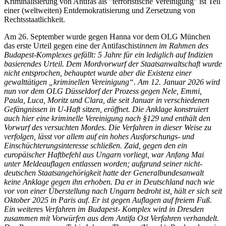
Kriminalisierung von Antifas als "terroristische Vereinigung" ist Teil
einer (weltweiten) Entdemokratisierung und Zersetzung von
Rechtsstaatlichkeit.
Am 26. September wurde gegen Hanna vor dem OLG München
das erste Urteil gegen eine der Antifaschist
innen im Rahmen des
Budapest-Komplexes gefällt: 5 Jahre für ein lediglich auf Indizien
basierendes Urteil. Dem Mordvorwurf der Staatsanwaltschaft wurde
nicht entsprochen, behauptet wurde aber die Existenz einer
gewalttätigen „kriminellen Vereinigung“. Am 12. Januar 2026 wird
nun vor dem OLG Düsseldorf der Prozess gegen Nele, Emmi,
Paula, Luca, Moritz und Clara, die seit Januar in verschiedenen
Gefängnissen in U-Haft sitzen, eröffnet. Die Anklage konstruiert
auch hier eine kriminelle Vereinigung nach §129 und enthält den
Vorwurf des versuchten Mordes. Die Verfahren in dieser Weise zu
verfolgen, lässt vor allem auf ein hohes Ausforschungs- und
Einschüchterungsinteresse schließen. Zaid, gegen den ein
europäischer Haftbefehl aus Ungarn vorliegt, war Anfang Mai
unter Meldeauflagen entlassen worden; aufgrund seiner nicht-
deutschen Staatsangehörigkeit hatte der Generalbundesanwalt
keine Anklage gegen ihn erhoben. Da er in Deutschland nach wie
vor von einer Überstellung nach Ungarn bedroht ist, hält er sich seit
Oktober 2025 in Paris auf. Er ist gegen Auflagen auf freiem Fuß.
Ein weiteres Verfahren im Budapest- Komplex wird in Dresden
zusammen mit Vorwürfen aus dem Antifa Ost Verfahren verhandelt.