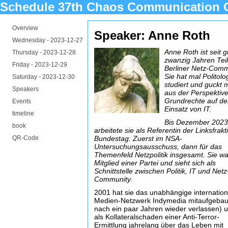
Schedule 37th Chaos Communication 
Overview
Speaker: Anne Roth
Wednesday -
2023-12-27
Anne Roth ist seit g
Thursday -
2023-12-28
zwanzig Jahren Teil
Friday -
2023-12-29
Berliner Netz-Comm
Sie hat mal Politolo
Saturday -
2023-12-30
studiert und guckt 
Speakers
aus der Perspektiv
Grundrechte auf d
Events
Einsatz von IT.
timeline
Bis Dezember 202
book
arbeitete sie als Referentin der Linksfrakt
QR-Code
Bundestag: Zuerst im NSA-
Untersuchungsausschuss, dann für das
Themenfeld Netzpolitik insgesamt. Sie wa
Mitglied einer Partei und sieht sich als
Schnittstelle zwischen Politik, IT und Netz
Community.
2001 hat sie das unabhängige internation
Medien-Netzwerk Indymedia mitaufgebau
nach ein paar Jahren wieder verlassen) 
als Kollateralschaden einer Anti-Terror-
Ermittlung jahrelang über das
Leben mit