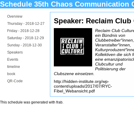
Schedule 35th Chaos Communication 
Overview
Speaker: Reclaim Club 
Thursday -
2018-12-27
Reclaim Club Culture
Friday -
2018-12-28
ein Bündnis von
Saturday -
2018-12-29
Clubbetreiber*innen
Veranstalter*innen,
Sunday -
2018-12-30
Kulturproduzent*inn
Speakers
Kollektiven die sich f
eine emanzipatorisc
Events
Clubcultur und
timeline
Politisierung der
Clubszene einsetzen.
book
QR-Code
http://hidden-institute.org/wp-
content/uploads/2017/07/RYC-
Fibel_Webansicht.pdf
This schedule was generated with
frab
.