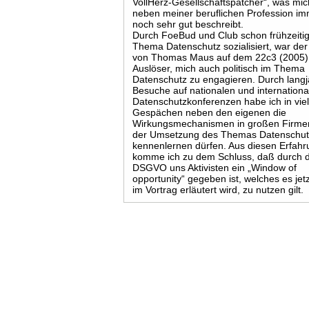
VollHerz-Gesellschaftspatcher“, was mic
neben meiner beruflichen Profession i
noch sehr gut beschreibt.
Durch FoeBud und Club schon frühzeiti
Thema Datenschutz sozialisiert, war der
von Thomas Maus auf dem 22c3 (2005)
Auslöser, mich auch politisch im Thema
Datenschutz zu engagieren. Durch langj
Besuche auf nationalen und internationa
Datenschutzkonferenzen habe ich in vie
Gespächen neben den eigenen die
Wirkungsmechanismen in großen Firme
der Umsetzung des Themas Datenschu
kennenlernen dürfen. Aus diesen Erfah
komme ich zu dem Schluss, daß durch d
DSGVO uns Aktivisten ein „Window of
opportunity“ gegeben ist, welches es jet
im Vortrag erläutert wird, zu nutzen gilt.