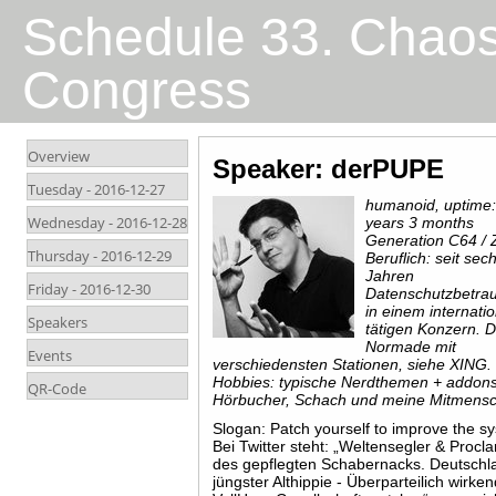
Schedule 33. Chao
Congress
Overview
Speaker: derPUPE
Tuesday -
2016-12-27
humanoid, uptime:
Wednesday -
2016-12-28
years 3 months
Generation C64 /
Thursday -
2016-12-29
Beruflich: seit sec
Jahren
Friday -
2016-12-30
Datenschutzbetrau
in einem internatio
Speakers
tätigen Konzern. D
Normade mit
Events
verschiedensten Stationen, siehe XING.
Hobbies: typische Nerdthemen + addon
QR-Code
Hörbucher, Schach und meine Mitmens
Slogan: Patch yourself to improve the s
Bei Twitter steht: „Weltensegler & Procl
des gepflegten Schabernacks. Deutschl
jüngster Althippie - Überparteilich wirke