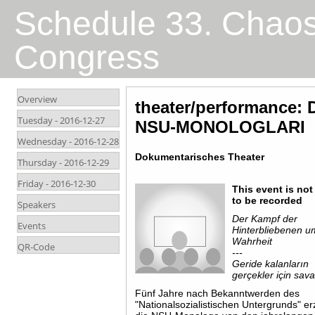
Schedule 33. Chao
Congress
Overview
theater/performance
Tuesday -
2016-12-27
NSU-MONOLOGLARI
Wednesday -
2016-12-28
Dokumentarisches Theater
Thursday -
2016-12-29
Friday -
2016-12-30
This event is not
to be recorded
Speakers
Der Kampf der
Events
Hinterbliebenen u
Wahrheit
QR-Code
---
Geride kalanların
gerçekler için sava
Fünf Jahre nach Bekanntwerden des
"Nationalsozialistischen Untergrunds" e