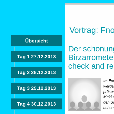
Vortrag: F
Übersicht
Der schonung
Birzarrometer
Tag 1
27.12.2013
check and rec
Tag 2
28.12.2013
Im Fo
werden
Tag 3
29.12.2013
präse
Meldun
den S
Tag 4
30.12.2013
sehen 