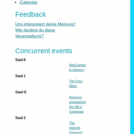
iCalendar
Feedback
Uns interessiert deine Meinung!
Wie fandest du diese
Veranstaltung?
Concurrent events
Saal 6
WarGames
in memory
Saal 1
The Four
Wars
Saal G
Reverse
engineering
the Wii U
Gamepad
Saal 2
The
Internet
(Doesn't)