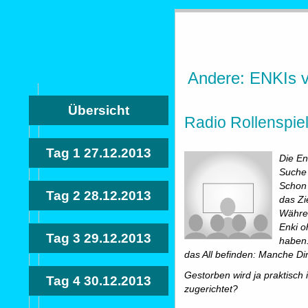
Andere: ENKIs 
Übersicht
Radio Rollenspie
Tag 1
27.12.2013
Die En
Suche
Schon 
Tag 2
28.12.2013
das Zi
Währe
Enki o
Tag 3
29.12.2013
haben.
das All befinden: Manche Di
Gestorben wird ja praktisc
Tag 4
30.12.2013
zugerichtet?