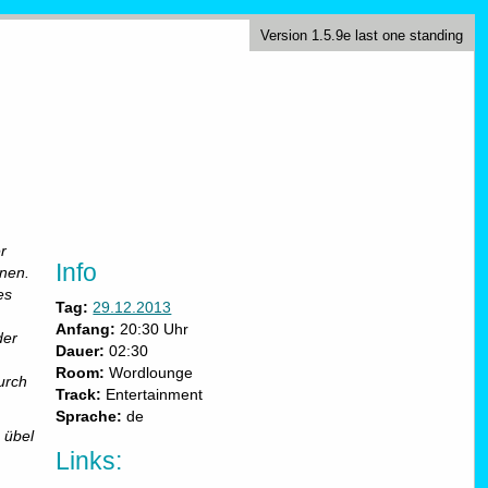
Version 1.5.9e last one standing
r
Info
nen.
es
Tag:
29.12.2013
Anfang:
20:30 Uhr
der
Dauer:
02:30
Room
:
Wordlounge
urch
Track:
Entertainment
Sprache:
de
 übel
Links: