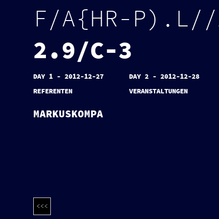
F
/
A
{
H
R
-
P
)
.
L
/
/
2
.
9
/
C
-
3
DAY 1 - 2012-12-27
DAY 2 - 2012-12-28
REFERENTEN
VERANSTALTUNGEN
MARKUSKOMPA
<<<