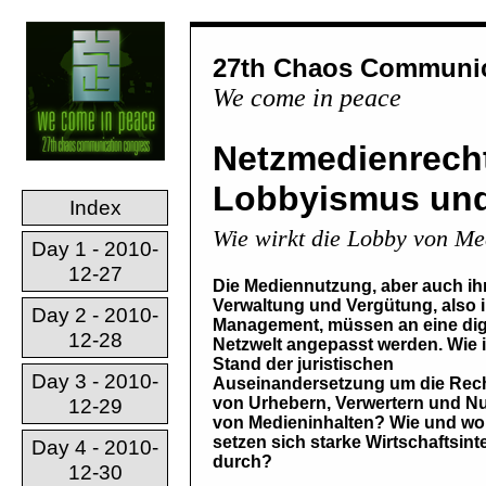
27th Chaos Communic
We come in peace
Netzmedienrech
Lobbyismus und
Index
Wie wirkt die Lobby von M
Day 1 - 2010-
12-27
Die Mediennutzung, aber auch ih
Verwaltung und Vergütung, also i
Day 2 - 2010-
Management, müssen an eine dig
12-28
Netzwelt angepasst werden. Wie i
Stand der juristischen
Day 3 - 2010-
Auseinandersetzung um die Rec
von Urhebern, Verwertern und N
12-29
von Medieninhalten? Wie und wo
setzen sich starke Wirtschaftsi
Day 4 - 2010-
durch?
12-30