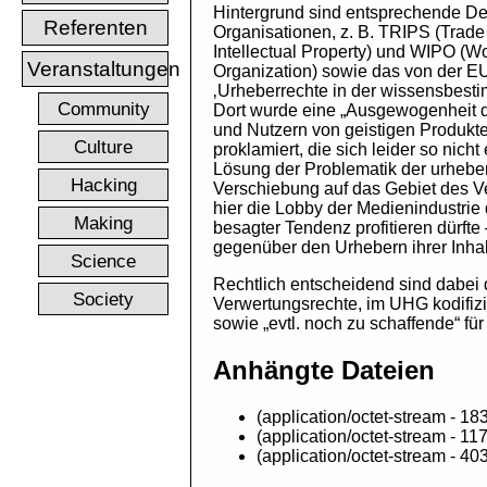
Hintergrund sind entsprechende Deb
Referenten
Organisationen, z. B. TRIPS (Trade
Intellectual Property) und WIPO (Wor
Veranstaltungen
Organization) sowie das von der E
‚Urheberrechte in der wissensbesti
Community
Dort wurde eine „Ausgewogenheit d
und Nutzern von geistigen Produkt
Culture
proklamiert, die sich leider so nich
Lösung der Problematik der urhebe
Hacking
Verschiebung auf das Gebiet des Ve
hier die Lobby der Medienindustrie
Making
besagter Tendenz profitieren dürft
gegenüber den Urhebern ihrer Inhal
Science
Rechtlich entscheidend sind dabe
Society
Verwertungsrechte, im UHG kodifizie
sowie „evtl. noch zu schaffende“ für
Anhängte Dateien
(application/octet-stream - 18
(application/octet-stream - 11
(application/octet-stream - 40