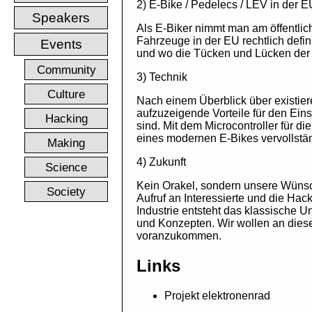
2) E-Bike / Pedelecs / LEV in der E
Speakers
Als E-Biker nimmt man am öffentlich
Fahrzeuge in der EU rechtlich defin
Events
und wo die Tücken und Lücken der
Community
3) Technik
Culture
Nach einem Überblick über existie
aufzuzeigende Vorteile für den Ei
Hacking
sind. Mit dem Microcontroller für d
eines modernen E-Bikes vervollstä
Making
4) Zukunft
Science
Kein Orakel, sondern unsere Wünsche
Society
Aufruf an Interessierte und die Ha
Industrie entsteht das klassische 
und Konzepten. Wir wollen an dies
voranzukommen.
Links
Projekt elektronenrad