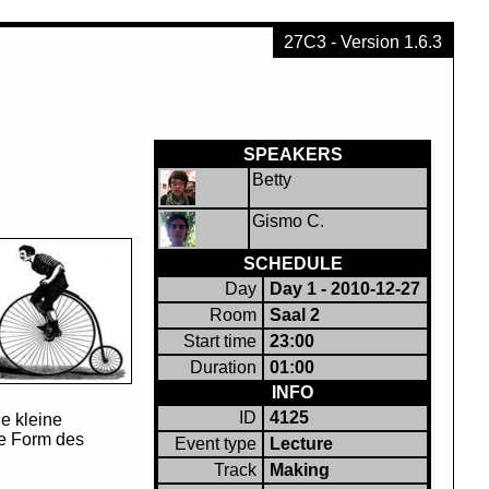
27C3 - Version 1.6.3
SPEAKERS
Betty
Gismo C.
SCHEDULE
Day
Day 1 - 2010-12-27
Room
Saal 2
Start time
23:00
Duration
01:00
INFO
ID
4125
e kleine
te Form des
Event type
Lecture
Track
Making