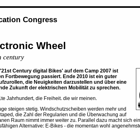
ation Congress
ectronic Wheel
th century
'21st Century digital Bikes' auf dem Camp 2007 ist
hen Fortbewegung passiert. Ende 2010 ist ein guter
ufzurollen, die Neuigkeiten darzustellen und über eine
nde Zukunft der elektrischen Mobilität zu sprechen.
e Jahrhundert, die Freiheit. die wir meinen.
euge steigen stetig. Windschutzscheiben werden mehr und
etaped, die Zahl der Regularien und die Überwachung auf
anen Raum nimmt immer weiter zu. Parallel dazu macht sich ein
sfähigen Alternative: E-Bikes - die momentan wohl angenehms