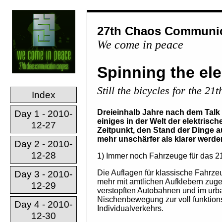
27th Chaos Communic
We come in peace
Spinning the el
Still the bicycles for the 21
Index
Dreieinhalb Jahre nach dem Talk 
Day 1 - 2010-
einiges in der Welt der elektrisc
12-27
Zeitpunkt, den Stand der Dinge a
mehr unschärfer als klarer werde
Day 2 - 2010-
12-28
1) Immer noch Fahrzeuge für das 21t
Die Auflagen für klassische Fahrz
Day 3 - 2010-
mehr mit amtlichen Aufklebern zug
12-29
verstopften Autobahnen und im urb
Nischenbewegung zur voll funktion
Day 4 - 2010-
Individualverkehrs.
12-30