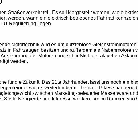
U
en Straßenverkehr teil. Es soll klargestellt werden, wie elektri
iert werden, wann ein elektrisch betriebenes Fahrrad kennzeiche
 EU-Regulierung liegen.
rende Motortechnik wird es um bürstenlose Gleichstrommotoren
nsatz in Fahrzeugen besitzen und außerdem als Nabenmotoren 
ie Ansteuerung der Motoren und schließlich der aktuellen Akkumu
ndigt werden.
 für die Zukunft. Das 21te Jahrhundert lässt uns noch ein biss
ckergemeinde, wie es weiterhin beim Thema E-Bikes spannend b
Ungleichgewicht zwischen Marketing-befeuerter Massenware und
er Stelle Neugierde und Interesse wecken, um im Rahmen von O