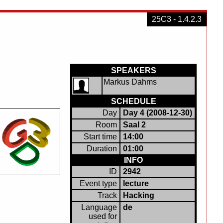
25C3 - 1.4.2.3
SPEAKERS
Markus Dahms
SCHEDULE
Day
Day 4 (2008-12-30)
Room
Saal 2
Start time
14:00
Duration
01:00
INFO
ID
2942
Event type
lecture
Track
Hacking
Language
de
used for