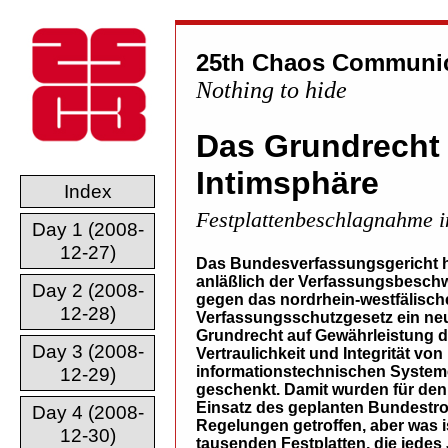
25th Chaos Communic
Nothing to hide
Das Grundrecht a
Intimsphäre
Index
Festplattenbeschlagnahme i
Day 1 (2008-
12-27)
Das Bundesverfassungsgericht 
anläßlich der Verfassungsbesch
Day 2 (2008-
gegen das nordrhein-westfälisch
12-28)
Verfassungsschutzgesetz ein ne
Grundrecht auf Gewährleistung d
Day 3 (2008-
Vertraulichkeit und Integrität von
informationstechnischen Syste
12-29)
geschenkt. Damit wurden für den
Einsatz des geplanten Bundestr
Day 4 (2008-
Regelungen getroffen, aber was is
12-30)
tausenden Festplatten, die jedes