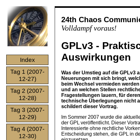
24th Chaos Communic
Volldampf voraus!
GPLv3 - Praktis
Auswirkungen
Index
Tag 1 (2007-
Was der Umstieg auf die GPLv3 
12-27)
Neuerungen mit sich bringt, welc
beim Wechsel vermieden werden
und an welchen Stellen rechtlich
Tag 2 (2007-
Fragestellungen lauern, für dere
12-28)
technische Überlegungen nicht a
schildert dieser Vortrag.
Tag 3 (2007-
12-29)
Im Sommer 2007 wurde die aktuelle
der GPL veröffentlicht. Dieser Vor
Tag 4 (2007-
Interessierte ohne rechtliche Vorken
Entscheidung stehen, die GPL in d
12-30)
einzusetzen.