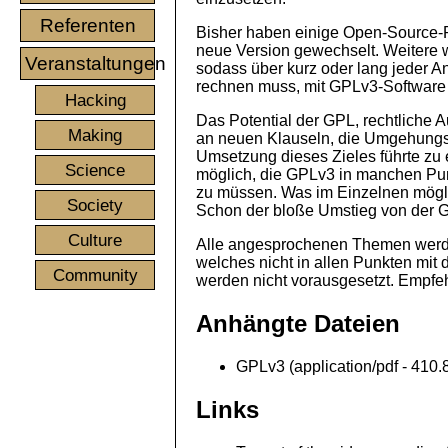
Referenten
Bisher haben einige Open-Source-P
neue Version gewechselt. Weitere w
Veranstaltungen
sodass über kurz oder lang jeder 
rechnen muss, mit GPLv3-Software
Hacking
Das Potential der GPL, rechtliche 
Making
an neuen Klauseln, die Umgehungs
Umsetzung dieses Zieles führte zu 
Science
möglich, die GPLv3 in manchen Pun
zu müssen. Was im Einzelnen möglic
Society
Schon der bloße Umstieg von der GP
Culture
Alle angesprochenen Themen werden 
welches nicht in allen Punkten mi
Community
werden nicht vorausgesetzt. Empfe
Anhängte Dateien
GPLv3 (application/pdf - 410.
Links