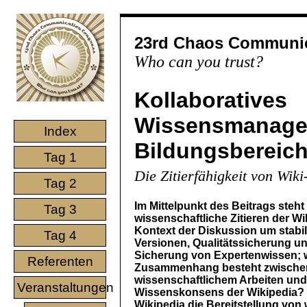
23rd Chaos Communic
Who can you trust?
Kollaboratives
Wissensmanage
Index
Bildungsbereic
Tag 1
Die Zitierfähigkeit von Wik
Tag 2
Im Mittelpunkt des Beitrags steht
Tag 3
wissenschaftliche Zitieren der Wi
Kontext der Diskussion um stabi
Tag 4
Versionen, Qualitätssicherung un
Sicherung von Expertenwissen; 
Referenten
Zusammenhang besteht zwische
wissenschaftlichem Arbeiten un
Veranstaltungen
Wissenskonsens der Wikipedia? 
Wikipedia die Bereitstellung von