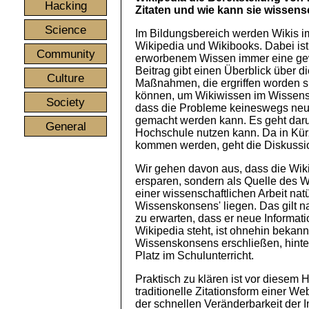
Hacking
Zitaten und wie kann sie wissensc
Science
Im Bildungsbereich werden Wikis im
Wikipedia und Wikibooks. Dabei ist 
Community
erworbenem Wissen immer eine gewi
Beitrag gibt einen Überblick über 
Culture
Maßnahmen, die ergriffen worden s
können, um Wikiwissen im Wissensc
Society
dass die Probleme keineswegs neu s
gemacht werden kann. Es geht daru
General
Hochschule nutzen kann. Da in Kürz
kommen werden, geht die Diskussion
Wir gehen davon aus, dass die Wikip
ersparen, sondern als Quelle des W
einer wissenschaftlichen Arbeit na
Wissenskonsens' liegen. Das gilt na
zu erwarten, dass er neue Informat
Wikipedia steht, ist ohnehin bekannt
Wissenskonsens erschließen, hinte
Platz im Schulunterricht.
Praktisch zu klären ist vor diesem H
traditionelle Zitationsform einer 
der schnellen Veränderbarkeit der 