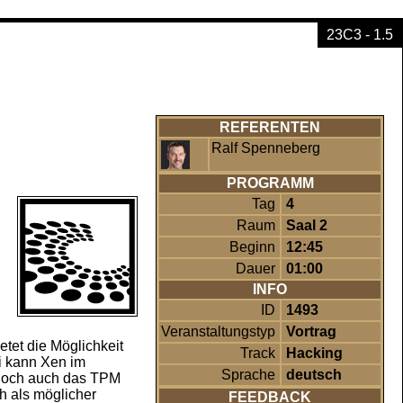
23C3 - 1.5
REFERENTEN
Ralf Spenneberg
PROGRAMM
Tag
4
Raum
Saal 2
Beginn
12:45
Dauer
01:00
INFO
ID
1493
Veranstaltungstyp
Vortrag
etet die Möglichkeit
Track
Hacking
ei kann Xen im
Sprache
deutsch
jedoch auch das TPM
h als möglicher
FEEDBACK