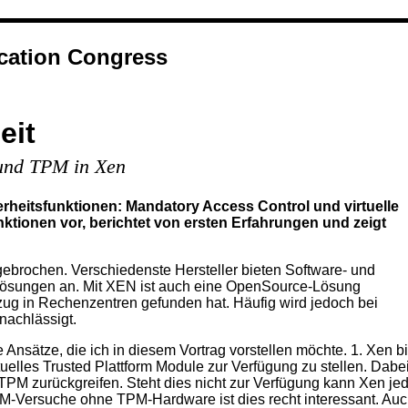
ation Congress
eit
und TPM in Xen
rheitsfunktionen: Mandatory Access Control und virtuelle
nktionen vor, berichtet von ersten Erfahrungen und zeigt
ngebrochen. Verschiedenste Hersteller bieten Software- und
slösungen an. Mit XEN ist auch eine OpenSource-Lösung
zug in Rechenzentren gefunden hat. Häufig wird jedoch bei
nachlässigt.
Ansätze, die ich in diesem Vortrag vorstellen möchte. 1. Xen bi
tuelles Trusted Plattform Module zur Verfügung zu stellen. Dab
 TPM zurückgreifen. Steht dies nicht zur Verfügung kann Xen 
TPM-Versuche ohne TPM-Hardware ist dies recht interessant. Auc