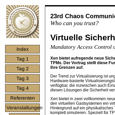
23rd Chaos Communic
Who can you trust?
Virtuelle Sicherh
Mandatory Access Control 
Index
Xen bietet aufregende neue Siche
Tag 1
TPMs. Der Vortrag stellt diese Fu
ihre Grenzen auf.
Tag 2
Der Trend zur Virtualisierung ist u
Tag 3
Hardware-basierte Virtualisierung
verfügbar, die inzwischen auch Ein
Tag 4
diesen Lösungen die Sicherheit ver
Referenten
Xen bietet in zwei vollkommen neue 
den virtuellen Gastsystemen ein vir
Veranstaltungen
Hintergrund auf ein physikalisches
komplett simulieren. Speziell für 